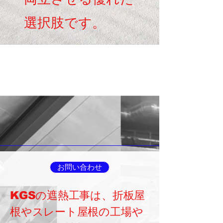
選択肢です。
の最適
の最適
お問い合わせ
KGSの遮熱工事は、折板屋
根やスレート屋根の工場や