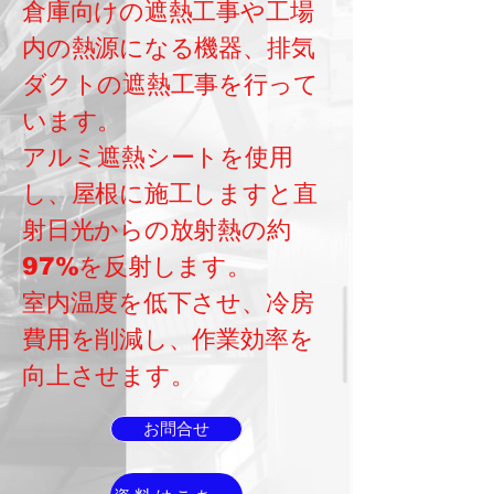
倉庫向けの遮熱工事や工場
内の熱源になる機器、排気
ダクトの遮熱工事を行って
います。
アルミ遮熱シートを使用
し、屋根に施工しますと直
射日光からの放射熱の約
97%を反射します。
室内温度を低下させ、冷房
費用を削減し、作業効率を
向上させます。
お問合せ